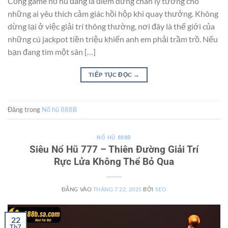
Cổng game nổ hũ đang là điểm dừng chân lý tưởng cho
những ai yêu thích cảm giác hồi hộp khi quay thưởng. Không
dừng lại ở việc giải trí thông thường, nơi đây là thế giới của
những cú jackpot tiền triệu khiến anh em phải trầm trồ. Nếu
bạn đang tìm một sân […]
TIẾP TỤC ĐỌC
→
Đăng trong
Nổ hũ 888B
NỔ HŨ 888B
Siêu Nổ Hũ 777 – Thiên Đường Giải Trí
Rực Lửa Không Thể Bỏ Qua
ĐĂNG VÀO
THÁNG 7 22, 2025
BỞI
SEO
22
Th7