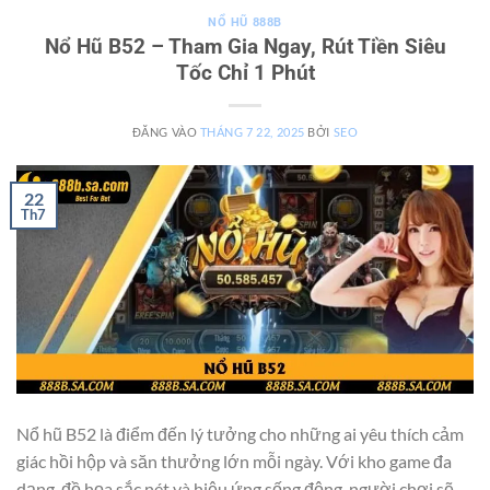
NỔ HŨ 888B
Nổ Hũ B52 – Tham Gia Ngay, Rút Tiền Siêu
Tốc Chỉ 1 Phút
ĐĂNG VÀO
THÁNG 7 22, 2025
BỞI
SEO
22
Th7
Nổ hũ B52 là điểm đến lý tưởng cho những ai yêu thích cảm
giác hồi hộp và săn thưởng lớn mỗi ngày. Với kho game đa
dạng, đồ họa sắc nét và hiệu ứng sống động, người chơi sẽ