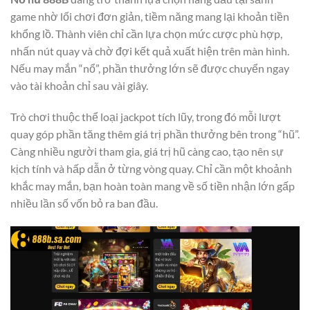
game nhờ lối chơi đơn giản, tiềm năng mang lại khoản tiền
khổng lồ. Thành viên chỉ cần lựa chọn mức cược phù hợp,
nhấn nút quay và chờ đợi kết quả xuất hiện trên màn hình.
Nếu may mắn “nổ”, phần thưởng lớn sẽ được chuyển ngay
vào tài khoản chỉ sau vài giây.
Trò chơi thuộc thể loại jackpot tích lũy, trong đó mỗi lượt
quay góp phần tăng thêm giá trị phần thưởng bên trong “hũ”.
Càng nhiều người tham gia, giá trị hũ càng cao, tạo nên sự
kịch tính và hấp dẫn ở từng vòng quay. Chỉ cần một khoảnh
khắc may mắn, bạn hoàn toàn mang về số tiền nhận lớn gấp
nhiều lần số vốn bỏ ra ban đầu.