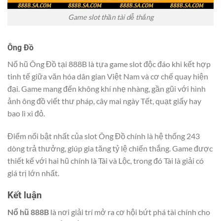
Game slot thần tài dễ thắng
Ông Đồ
Nổ hũ Ông Đồ tại 888B là tựa game slot độc đáo khi kết hợp
tinh tế giữa văn hóa dân gian Việt Nam và cơ chế quay hiện
đại. Game mang đến không khí nhẹ nhàng, gần gũi với hình
ảnh ông đồ viết thư pháp, cây mai ngày Tết, quạt giấy hay
bao lì xì đỏ.
Điểm nổi bật nhất của slot Ông Đồ chính là hệ thống 243
dòng trả thưởng, giúp gia tăng tỷ lệ chiến thắng. Game được
thiết kế với hai hũ chính là Tài và Lộc, trong đó Tài là giải có
giá trị lớn nhất.
Kết luận
Nổ hũ 888B
là nơi giải trí mở ra cơ hội bứt phá tài chính cho