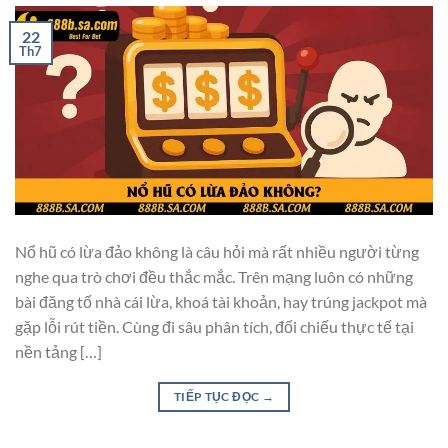
22
Th7
Nổ hũ có lừa đảo không là câu hỏi mà rất nhiều người từng
nghe qua trò chơi đều thắc mắc. Trên mạng luôn có những
bài đăng tố nhà cái lừa, khoá tài khoản, hay trúng jackpot mà
gặp lỗi rút tiền. Cùng đi sâu phân tích, đối chiếu thực tế tại
nền tảng […]
TIẾP TỤC ĐỌC
→