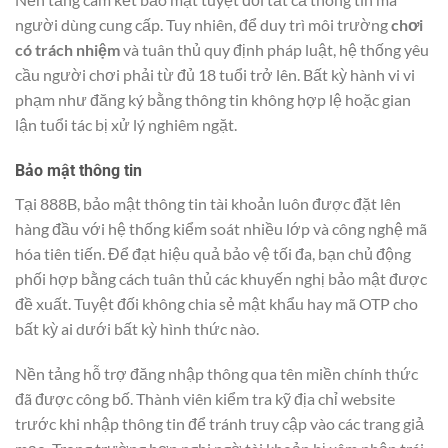
người dùng cung cấp. Tuy nhiên, để duy trì môi trường
chơi
có trách nhiệm
và tuân thủ quy định pháp luật, hệ thống yêu
cầu người chơi phải từ đủ 18 tuổi trở lên. Bất kỳ hành vi vi
phạm như đăng ký bằng thông tin không hợp lệ hoặc gian
lận tuổi tác bị xử lý nghiêm ngặt.
Bảo mật thông tin
Tại 888B, bảo mật thông tin tài khoản luôn được đặt lên
hàng đầu với hệ thống kiểm soát nhiều lớp và công nghệ mã
hóa tiên tiến. Để đạt hiệu quả bảo vệ tối đa, bạn chủ động
phối hợp bằng cách tuân thủ các khuyến nghị bảo mật được
đề xuất. Tuyệt đối không chia sẻ mật khẩu hay mã OTP cho
bất kỳ ai dưới bất kỳ hình thức nào.
Nền tảng hỗ trợ đăng nhập thông qua tên miền chính thức
đã được công bố. Thành viên kiểm tra kỹ địa chỉ website
trước khi nhập thông tin để tránh truy cập vào các trang giả