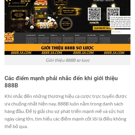
Giới thiệu 888B sơ lược
Các điểm mạnh phải nhắc đến khi giới thiệu
888B
Khi nhắc đến những thương hiệu cá cược trực tuyến được
ưa chuộng nhất hiện nay, 888B luôn nằm trong danh sách
hàng đầu. Để lý giải cho sự phát triển mạnh mẽ và sức hút
ngày càng lớn, tìm hiểu các điểm mạnh cốt lõi là điều không
thể bỏ qua.