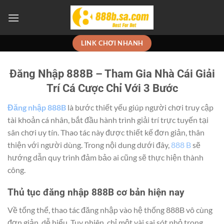
Bỏ
qua
nội
dung
LINK CHƠI NHANH
Đăng Nhập 888B – Tham Gia Nhà Cái Giải
Trí Cá Cược Chỉ Với 3 Bước
Đăng nhập 888B
là bước thiết yếu giúp người chơi truy cập
tài khoản cá nhân, bắt đầu hành trình giải trí trực tuyến tại
sân chơi uy tín. Thao tác này được thiết kế đơn giản, thân
thiện với người dùng. Trong nội dung dưới đây,
888 B
sẽ
hướng dẫn quy trình đảm bảo ai cũng sẽ thực hiện thành
công.
Thủ tục đăng nhập 888B cơ bản hiện nay
Về tổng thể, thao tác đăng nhập vào hệ thống 888B vô cùng
đơn giản, dễ hiểu. Tuy nhiên, chỉ một vài sai sót nhỏ trong