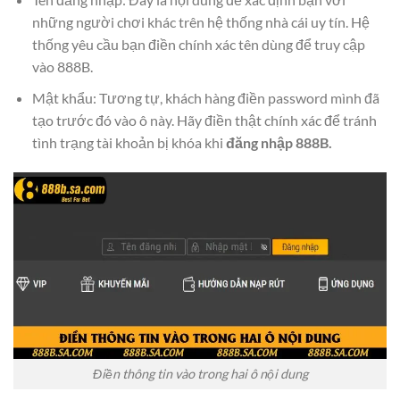
những người chơi khác trên hệ thống nhà cái uy tín. Hệ
thống yêu cầu bạn điền chính xác tên dùng để truy cập
vào 888B.
Mật khẩu: Tương tự, khách hàng điền password mình đã
tạo trước đó vào ô này. Hãy điền thật chính xác để tránh
tình trạng tài khoản bị khóa khi
đăng nhập 888B.
Điền thông tin vào trong hai ô nội dung